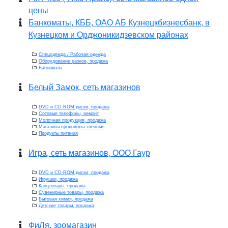
цены
Банкоматы, КББ, ОАО АБ Кузнецкбизнесбанк, в
Кузнецком и Орджоникидзевском районах
Спецодежда / Рабочая одежда
Оборудование разное, продажа
Банкоматы
Белый Замок, сеть магазинов
DVD и CD-ROM диски, продажа
Сотовые телефоны, ремонт
Молочная продукция, продажа
Магазины продовольственные
Продукты питания
Игра, сеть магазинов, ООО Гаур
DVD и CD-ROM диски, продажа
Игрушки, продажа
Канцтовары, продажа
Сувенирные товары, продажа
Бытовая химия, продажа
Детские товары, продажа
ФиЛя, зоомагазин