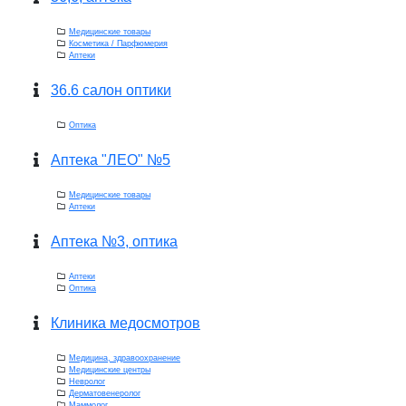
Медицинские товары
Косметика / Парфюмерия
Аптеки
36.6 салон оптики
Оптика
Аптека "ЛЕО" №5
Медицинские товары
Аптеки
Аптека №3, оптика
Аптеки
Оптика
Клиника медосмотров
Медицина, здравоохранение
Медицинские центры
Невролог
Дерматовенеролог
Маммолог