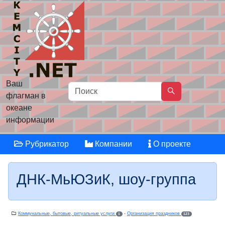
Ваш
флагман в
океане
информации
Рубрикатор
Компании
О проекте
ДНК-МьЮЗиК, шоу-группа
Коммунальные, бытовые, ритуальные услуги
-
Организация праздников
1
123