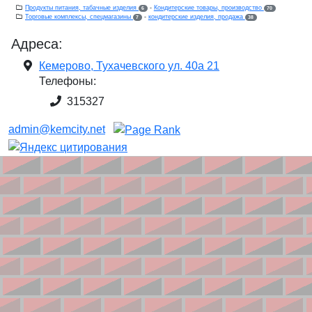
Продукты питания, табачные изделия
-
Кондитерские товары, производство
6
70
Торговые комплексы, спецмагазины
-
кондитерские изделия, продажа
7
38
Адреса:
Кемерово, Тухачевского ул. 40а 21
Телефоны:
315327
admin@kemcity.net