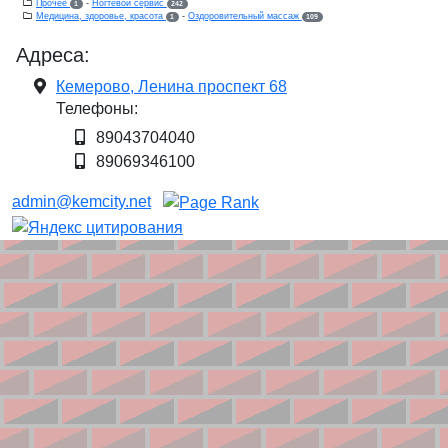
Прочее
-
Ногтевой сервис
1
242
Медицина, здоровье, красота
-
Оздоровительный массаж
1
109
Адреса:
Кемерово, Ленина проспект 68
Телефоны:
89043704040
89069346100
admin@kemcity.net