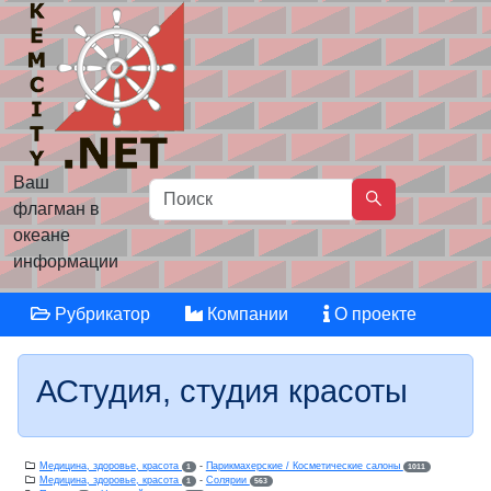
Ваш
флагман в
океане
информации
Рубрикатор
Компании
О проекте
АСтудия, студия красоты
Медицина, здоровье, красота
-
Парикмахерские / Косметические салоны
1
1011
Медицина, здоровье, красота
-
Солярии
1
563