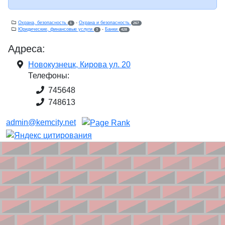
Охрана, безопасность
-
Охрана и безопасность
1
267
Юридические, финансовые услуги
-
Банки
3
428
Адреса:
Новокузнецк, Кирова ул. 20
Телефоны:
745648
748613
admin@kemcity.net