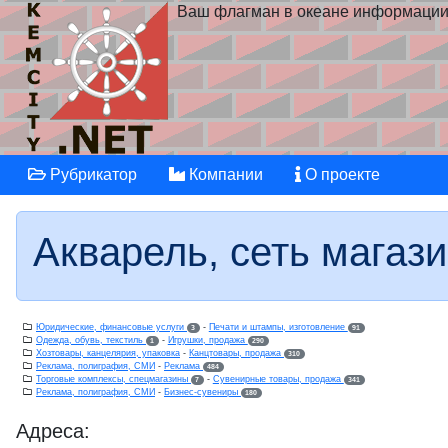
Ваш флагман в океане информаци
Рубрикатор
Компании
О проекте
Акварель, сеть магаз
Юридические, финансовые услуги
-
Печати и штампы, изготовление
3
91
Одежда, обувь, текстиль
-
Игрушки, продажа
1
290
Хозтовары, канцелярия, упаковка
-
Канцтовары, продажа
310
Реклама, полиграфия, СМИ
-
Реклама
484
Торговые комплексы, спецмагазины
-
Сувенирные товары, продажа
7
341
Реклама, полиграфия, СМИ
-
Бизнес-сувениры
180
Адреса: