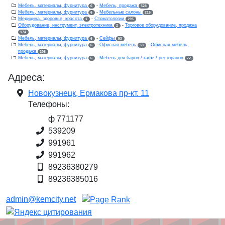
Мебель, материалы, фурнитура
-
Мебель, продажа
6
528
Мебель, материалы, фурнитура
-
Мебельные салоны
6
215
Медицина, здоровье, красота
-
Стоматологии
1
295
Оборудование, инструмент, электротехника
-
Торговое оборудование, продажа
2
174
Мебель, материалы, фурнитура
-
Сейфы
6
53
Мебель, материалы, фурнитура
-
Офисная мебель
-
Офисная мебель,
6
53
продажа
208
Мебель, материалы, фурнитура
-
Мебель для баров / кафе / ресторанов
6
72
Адреса:
Новокузнецк, Ермакова пр-кт. 11
Телефоны:
ф 771177
539209
991961
991962
89236380279
89236385016
admin@kemcity.net