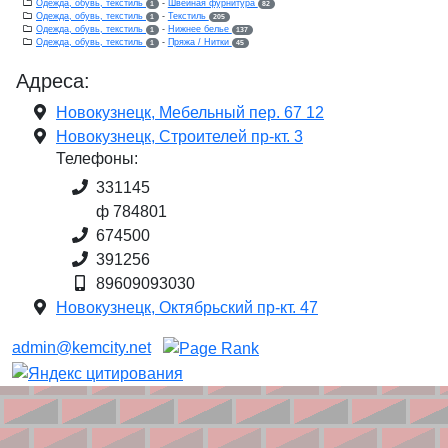
Одежда, обувь, текстиль
-
Швейная фурнитура
1
82
Одежда, обувь, текстиль
-
Текстиль
1
205
Одежда, обувь, текстиль
-
Нижнее белье
1
137
Одежда, обувь, текстиль
-
Пряжа / Нитки
1
45
Адреса:
Новокузнецк, Мебельный пер. 67 12
Новокузнецк, Строителей пр-кт. 3
Телефоны:
331145
ф 784801
674500
391256
89609093030
Новокузнецк, Октябрьский пр-кт. 47
admin@kemcity.net