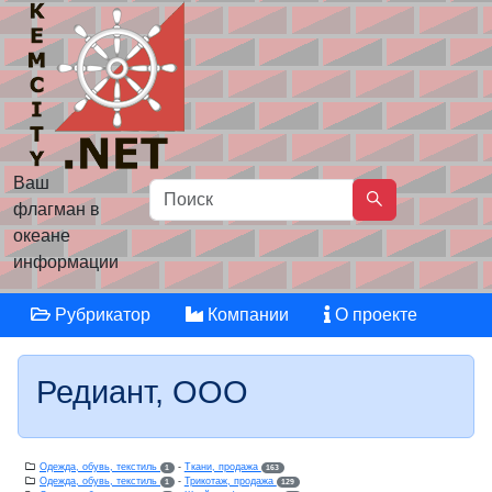
Ваш
флагман в
океане
информации
Рубрикатор
Компании
О проекте
Редиант, ООО
Одежда, обувь, текстиль
-
Ткани, продажа
1
163
Одежда, обувь, текстиль
-
Трикотаж, продажа
1
129