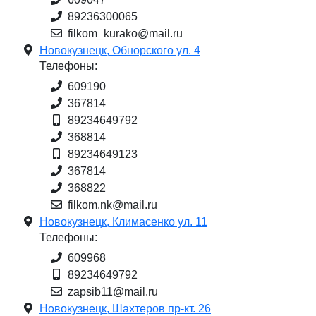
89236300065
filkom_kurako@mail.ru
Новокузнецк, Обнорского ул. 4
Телефоны:
609190
367814
89234649792
368814
89234649123
367814
368822
filkom.nk@mail.ru
Новокузнецк, Климасенко ул. 11
Телефоны:
609968
89234649792
zapsib11@mail.ru
Новокузнецк, Шахтеров пр-кт. 26