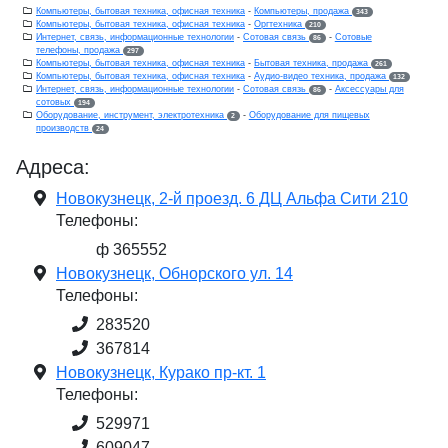
Компьютеры, бытовая техника, офисная техника
-
Компьютеры, продажа
343
Компьютеры, бытовая техника, офисная техника
-
Оргтехника
210
Интернет, связь, информационные технологии
-
Сотовая связь
-
Сотовые
86
телефоны, продажа
297
Компьютеры, бытовая техника, офисная техника
-
Бытовая техника, продажа
261
Компьютеры, бытовая техника, офисная техника
-
Аудио-видео техника, продажа
132
Интернет, связь, информационные технологии
-
Сотовая связь
-
Аксессуары для
86
сотовых
194
Оборудование, инструмент, электротехника
-
Оборудование для пищевых
2
производств
24
Адреса:
Новокузнецк, 2-й проезд. 6 ДЦ Альфа Сити 210
Телефоны:
ф 365552
Новокузнецк, Обнорского ул. 14
Телефоны:
283520
367814
Новокузнецк, Курако пр-кт. 1
Телефоны:
529971
609047