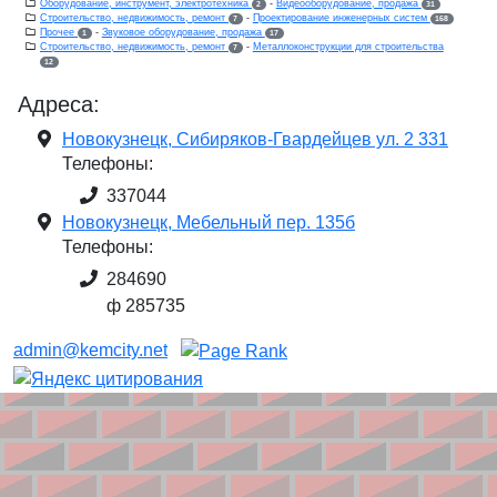
Оборудование, инструмент, электротехника
-
Видеооборудование, продажа
2
31
Строительство, недвижимость, ремонт
-
Проектирование инженерных систем
7
168
Прочее
-
Звуковое оборудование, продажа
1
17
Строительство, недвижимость, ремонт
-
Металлоконструкции для строительства
7
12
Адреса:
Новокузнецк, Сибиряков-Гвардейцев ул. 2 331
Телефоны:
337044
Новокузнецк, Мебельный пер. 135б
Телефоны:
284690
ф 285735
admin@kemcity.net