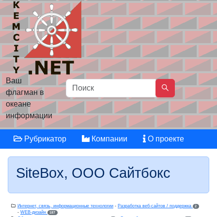
Ваш
флагман в
океане
информации
Рубрикатор
Компании
О проекте
SiteBox, ООО Сайтбокс
Интернет, связь, информационные технологии
-
Разработка веб-сайтов / поддержка
2
-
WEB-дизайн
187