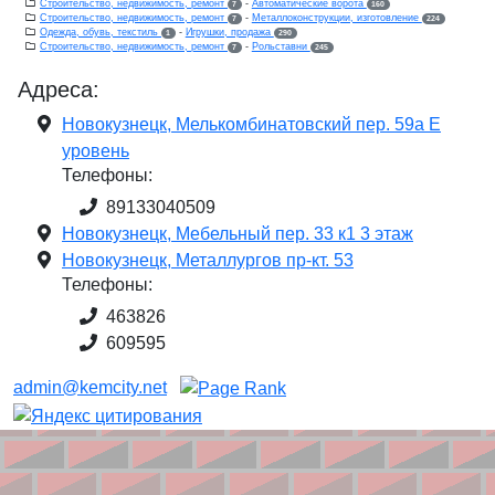
Строительство, недвижимость, ремонт
-
Автоматические ворота
7
160
Строительство, недвижимость, ремонт
-
Металлоконструкции, изготовление
7
224
Одежда, обувь, текстиль
-
Игрушки, продажа
1
290
Строительство, недвижимость, ремонт
-
Рольставни
7
245
Адреса:
Новокузнецк, Мелькомбинатовский пер. 59а Е
уровень
Телефоны:
89133040509
Новокузнецк, Мебельный пер. 33 к1 3 этаж
Новокузнецк, Металлургов пр-кт. 53
Телефоны:
463826
609595
admin@kemcity.net