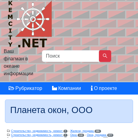
Ваш
флагман в
океане
информации
Рубрикатор
Компании
О проекте
Планета окон, ООО
Строительство, недвижимость, ремонт
-
Жалюзи, продажа
7
386
Строительство, недвижимость, ремонт
-
Окна
-
Окна, продажа
7
118
977