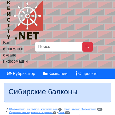
Ваш
флагман в
океане
информации
Рубрикатор
Компании
О проекте
Сибирские балконы
Оборудование, инструмент, электротехника
-
Горно-шахтное оборудование
2
276
Строительство, недвижимость, ремонт
-
Окна
7
118