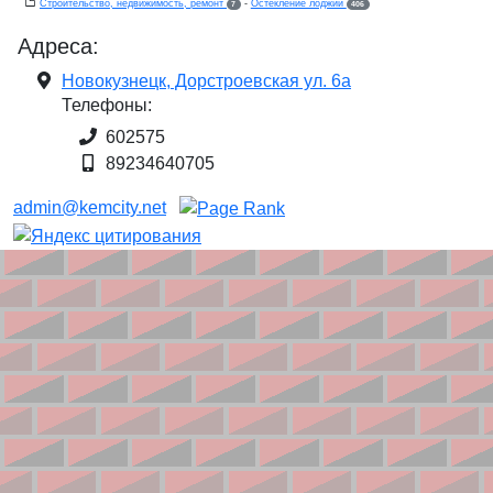
Строительство, недвижимость, ремонт
-
Остекление лоджий
7
406
Адреса:
Новокузнецк, Дорстроевская ул. 6а
Телефоны:
602575
89234640705
admin@kemcity.net