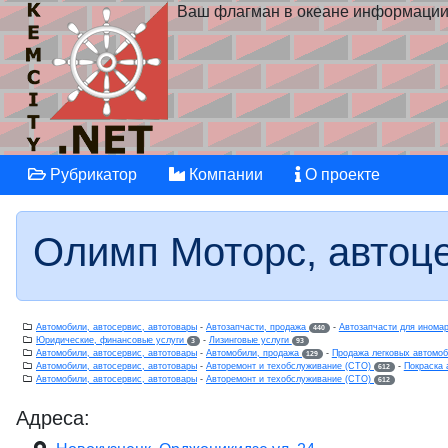
Ваш флагман в океане информаци
Рубрикатор
Компании
О проекте
Олимп Моторс, автоц
Автомобили, автосервис, автотовары
-
Автозапчасти, продажа
-
Автозапчасти для инома
440
Юридические, финансовые услуги
-
Лизинговые услуги
3
93
Автомобили, автосервис, автотовары
-
Автомобили, продажа
-
Продажа легковых автомо
129
Автомобили, автосервис, автотовары
-
Авторемонт и техобслуживание (СТО)
-
Покраска 
612
Автомобили, автосервис, автотовары
-
Авторемонт и техобслуживание (СТО)
612
Адреса: