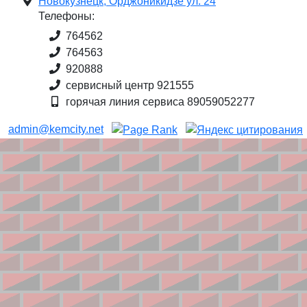
Новокузнецк, Орджоникидзе ул. 24
Телефоны:
764562
764563
920888
сервисный центр 921555
горячая линия сервиса 89059052277
admin@kemcity.net