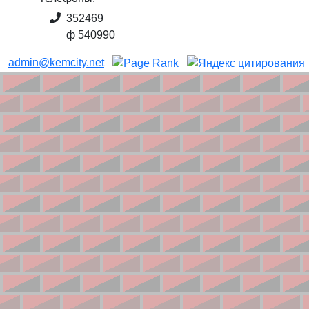
352469
ф 540990
admin@kemcity.net