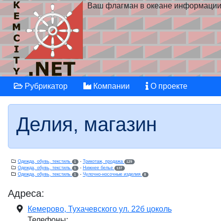
Ваш флагман в океане информаци
Рубрикатор
Компании
О проекте
Делия, магазин
Одежда, обувь, текстиль
-
Трикотаж, продажа
1
129
Одежда, обувь, текстиль
-
Нижнее белье
1
137
Одежда, обувь, текстиль
-
Чулочно-носочные изделия
1
8
Адреса:
Кемерово, Тухачевского ул. 22б цоколь
Телефоны: