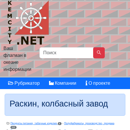
Ваш
флагман в
океане
информации
Рубрикатор
Компании
О проекте
Раскин, колбасный завод
Продукты питания, табачные изделия
-
Полуфабрикаты, производство, продажа
6
112