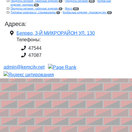
Продукты питания, табачные изделия
-
Продукты питания
-
Колбасные
6
808
изделия, продажа
65
Продукты питания, табачные изделия
-
Мясо
6
103
Торговые комплексы, спецмагазины
-
Колбасные изделия, производство
7
23
Адреса:
Белово, 3-Й МИКРОРАЙОН УЛ. 130
Телефоны:
47544
47087
admin@kemcity.net