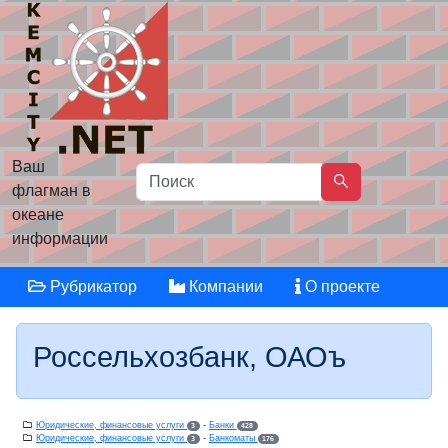
Ваш
флагман в
океане
информации
Рубрикатор
Компании
О проекте
Россельхозбанк, ОАОъ
Юридические, финансовые услуги
-
Банки
3
428
Юридические, финансовые услуги
-
Банкоматы
3
176