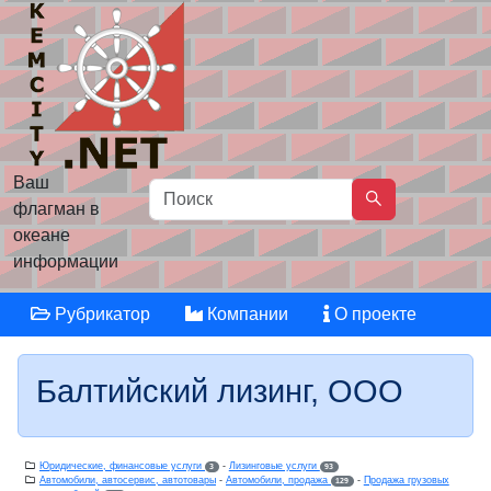
Ваш
флагман в
океане
информации
Рубрикатор
Компании
О проекте
Балтийский лизинг, ООО
Юридические, финансовые услуги
-
Лизинговые услуги
3
93
Автомобили, автосервис, автотовары
-
Автомобили, продажа
-
Продажа грузовых
129