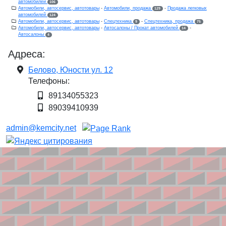
автомобилей
106
Автомобили, автосервис, автотовары
-
Автомобили, продажа
-
Продажа легковых
129
автомобилей
124
Автомобили, автосервис, автотовары
-
Спецтехника
-
Спецтехника, продажа
9
75
Автомобили, автосервис, автотовары
-
Автосалоны / Прокат автомобилей
-
14
Автосалоны
4
Адреса:
Белово, Юности ул. 12
Телефоны:
89134055323
89039410939
admin@kemcity.net