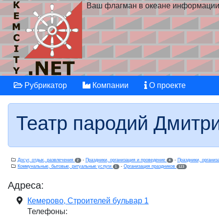
Ваш флагман в океане информаци
Рубрикатор
Компании
О проекте
Театр пародий Дмитри
Досуг, отдых, развлечения
-
Праздники, организация и проведение
-
Праздники, органи
2
4
Коммунальные, бытовые, ритуальные услуги
-
Организация праздников
1
123
Адреса:
Кемерово, Строителей бульвар 1
Телефоны: