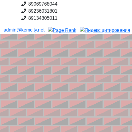
89069768044
89236031801
89134305011
admin@kemcity.net