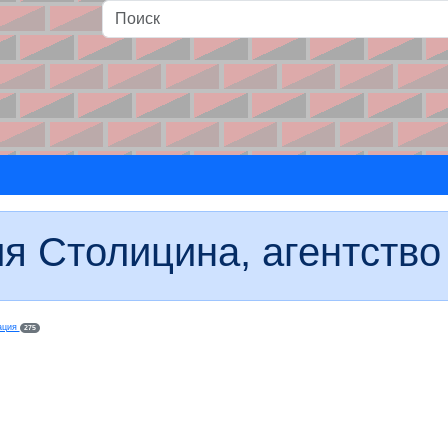
и
я Столицина, агентство
зация
275