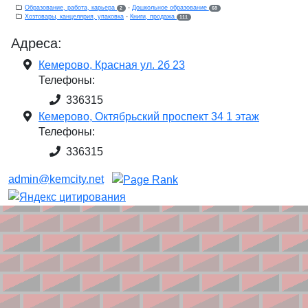
Образование, работа, карьера
-
Дошкольное образование
2
68
Хозтовары, канцелярия, упаковка
-
Книги, продажа
111
Адреса:
Кемерово, Красная ул. 2б 23
Телефоны:
336315
Кемерово, Октябрьский проспект 34 1 этаж
Телефоны:
336315
admin@kemcity.net