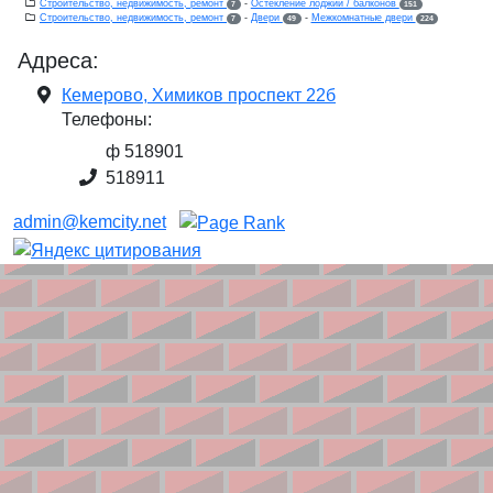
Строительство, недвижимость, ремонт
-
Остекление лоджий / балконов
7
151
Строительство, недвижимость, ремонт
-
Двери
-
Межкомнатные двери
7
49
224
Адреса:
Кемерово, Химиков проспект 22б
Телефоны:
ф 518901
518911
admin@kemcity.net