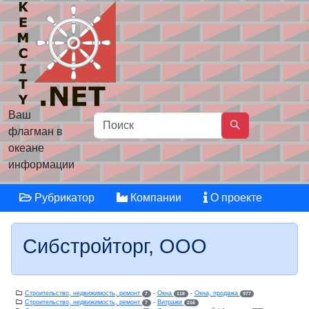
Ваш
флагман в
океане
информации
Рубрикатор
Компании
О проекте
Сибстройторг, ООО
Строительство, недвижимость, ремонт
-
Окна
-
Окна, продажа
7
118
977
Строительство, недвижимость, ремонт
-
Витражи
7
216