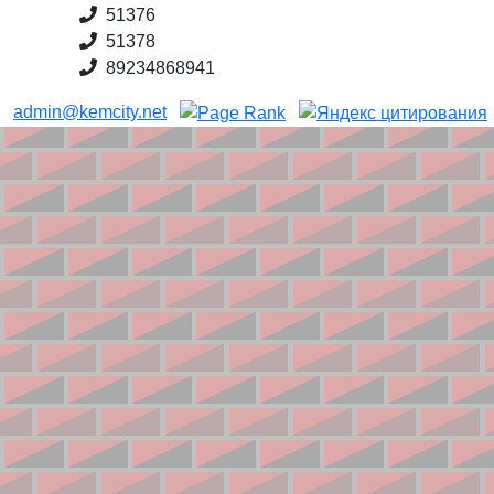
51376
51378
89234868941
admin@kemcity.net