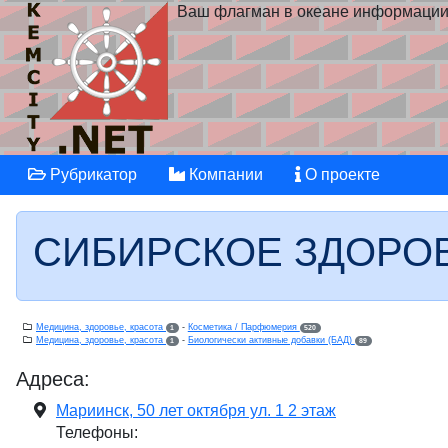
Ваш флагман в океане информаци
Рубрикатор
Компании
О проекте
СИБИРСКОЕ ЗДОРОВ
Медицина, здоровье, красота
-
Косметика / Парфюмерия
1
520
Медицина, здоровье, красота
-
Биологически активные добавки (БАД)
1
89
Адреса:
Мариинск, 50 лет октября ул. 1 2 этаж
Телефоны: