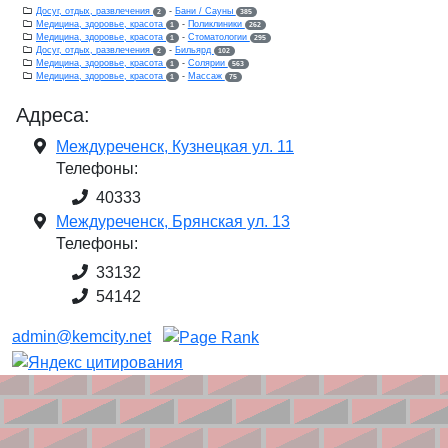
Досуг, отдых, развлечения
-
Бани / Сауны
2
385
Медицина, здоровье, красота
-
Поликлиники
1
262
Медицина, здоровье, красота
-
Стоматологии
1
295
Досуг, отдых, развлечения
-
Бильярд
2
102
Медицина, здоровье, красота
-
Солярии
1
563
Медицина, здоровье, красота
-
Массаж
1
75
Адреса:
Междуреченск, Кузнецкая ул. 11
Телефоны:
40333
Междуреченск, Брянская ул. 13
Телефоны:
33132
54142
admin@kemcity.net