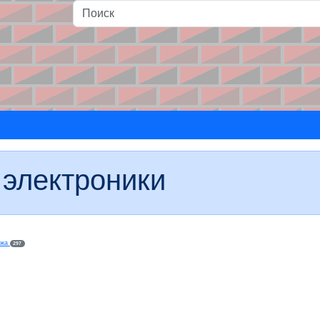
и
 электроники
ажа
297