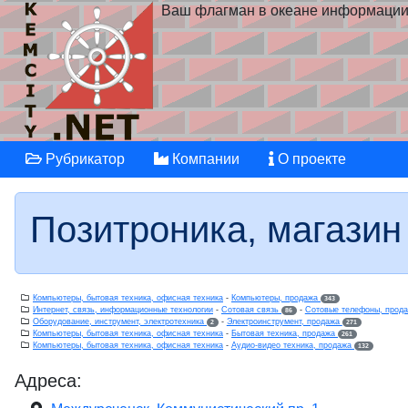
Ваш флагман в океане информаци
Рубрикатор
Компании
О проекте
Позитроника, магазин
Компьютеры, бытовая техника, офисная техника
-
Компьютеры, продажа
343
Интернет, связь, информационные технологии
-
Сотовая связь
-
Сотовые телефоны, прод
86
Оборудование, инструмент, электротехника
-
Электроинструмент, продажа
2
271
Компьютеры, бытовая техника, офисная техника
-
Бытовая техника, продажа
261
Компьютеры, бытовая техника, офисная техника
-
Аудио-видео техника, продажа
132
Адреса: