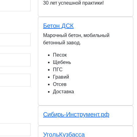
30 лет успешной практики!
Бетон ДСК
Марочный бетон, мобильный
бетонный завод.
Песок
Щебень
ПГС
Гравий
Отсев
Доставка
Сибирь-Инструмент.рф
УгольКузбасса