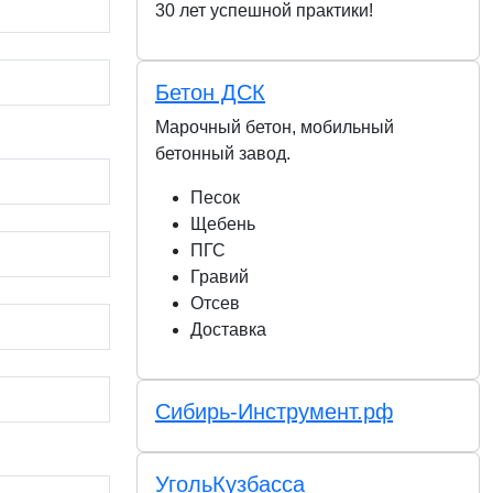
30 лет успешной практики!
Бетон ДСК
Марочный бетон, мобильный
бетонный завод.
Песок
Щебень
ПГС
Гравий
Отсев
Доставка
Сибирь-Инструмент.рф
УгольКузбасса