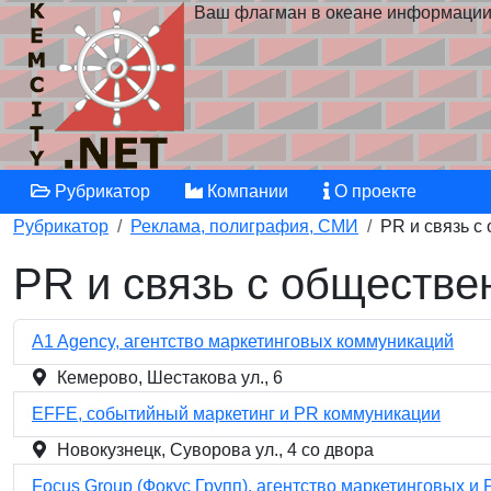
Ваш флагман в океане информаци
Рубрикатор
Компании
О проекте
Рубрикатор
Реклама, полиграфия, СМИ
PR и связь с
PR и связь с обществе
A1 Agency, агентство маркетинговых коммуникаций
Кемерово, Шестакова ул., 6
EFFE, событийный маркетинг и PR коммуникации
Новокузнецк, Суворова ул., 4 со двора
Focus Group (Фокус Групп), агентство маркетинговых и