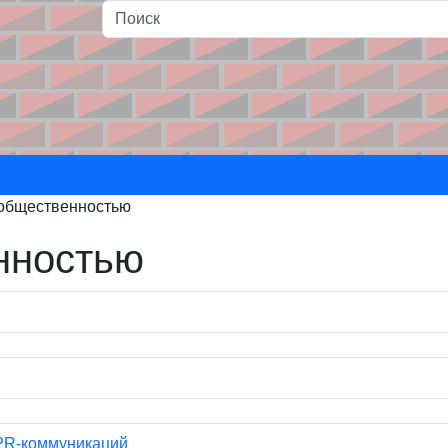
и
 общественностью
нностью
 PR-коммуникаций