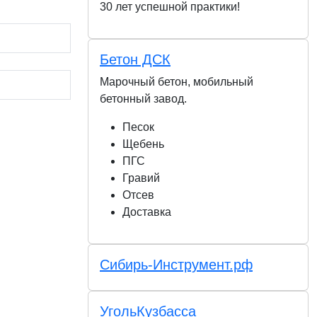
30 лет успешной практики!
Бетон ДСК
Марочный бетон, мобильный
бетонный завод.
Песок
Щебень
ПГС
Гравий
Отсев
Доставка
Сибирь-Инструмент.рф
УгольКузбасса