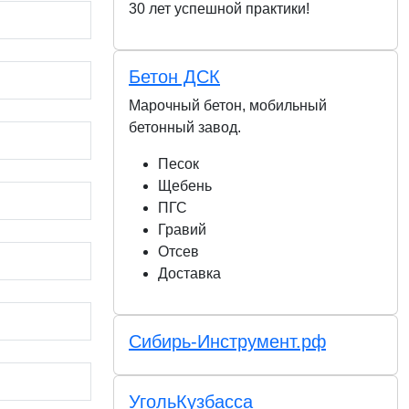
30 лет успешной практики!
Бетон ДСК
Марочный бетон, мобильный
бетонный завод.
Песок
Щебень
ПГС
Гравий
Отсев
Доставка
Сибирь-Инструмент.рф
УгольКузбасса