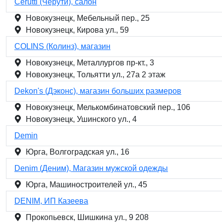
Cerutti (Черути), салон
Новокузнецк, Мебельный пер., 25
Новокузнецк, Кирова ул., 59
COLINS (Колинз), магазин
Новокузнецк, Металлургов пр-кт., 3
Новокузнецк, Тольятти ул., 27а 2 этаж
Dekon's (Дэконс), магазин больших размеров
Новокузнецк, Мелькомбинатовский пер., 106
Новокузнецк, Ушинского ул., 4
Demin
Юрга, Волгоградская ул., 16
Denim (Деним), Магазин мужской одежды
Юрга, Машиностроителей ул., 45
DENIM, ИП Казеева
Прокопьевск, Шишкина ул., 9 208