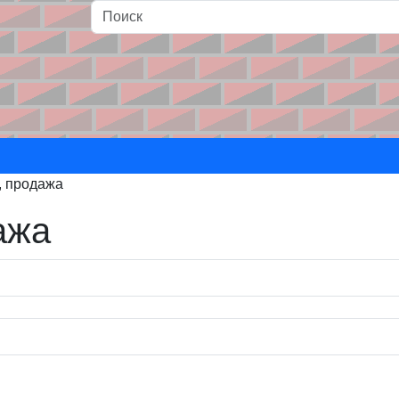
и
, продажа
ажа