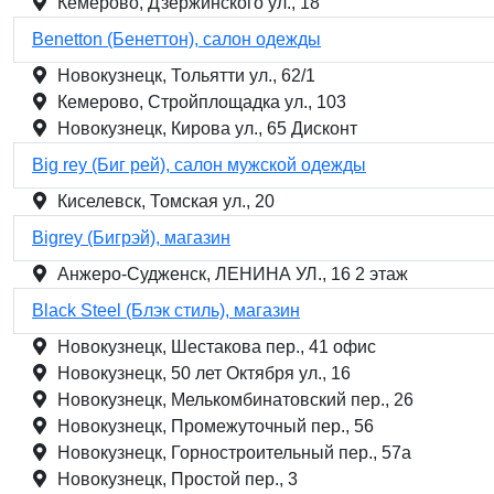
Кемерово, Дзержинского ул., 18
Benetton (Бенеттон), салон одежды
Новокузнецк, Тольятти ул., 62/1
Кемерово, Стройплощадка ул., 103
Новокузнецк, Кирова ул., 65 Дисконт
Big rey (Биг рей), салон мужской одежды
Киселевск, Томская ул., 20
Bigrey (Бигрэй), магазин
Анжеро-Судженск, ЛЕНИНА УЛ., 16 2 этаж
Black Steel (Блэк стиль), магазин
Новокузнецк, Шестакова пер., 41 офис
Новокузнецк, 50 лет Октября ул., 16
Новокузнецк, Мелькомбинатовский пер., 26
Новокузнецк, Промежуточный пер., 56
Новокузнецк, Горностроительный пер., 57а
Новокузнецк, Простой пер., 3