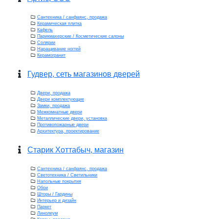
Сантехника / санфаянс, продажа
Керамическая плитка
Кафель
Парикмахерские / Косметические салоны
Солярии
Наращивание ногтей
Керамогранит
Гудвер, сеть магазинов дверей
Двери, продажа
Двери комплектующие
Замки, продажа
Межкомнатные двери
Металлические двери, установка
Противопожарные двери
Архитектура, проектирование
Старик Хоттабыч, магазин
Сантехника / санфаянс, продажа
Светотехника / Светильники
Напольные покрытия
Обои
Шторы / Гардины
Интерьер и дизайн
Паркет
Линолеум