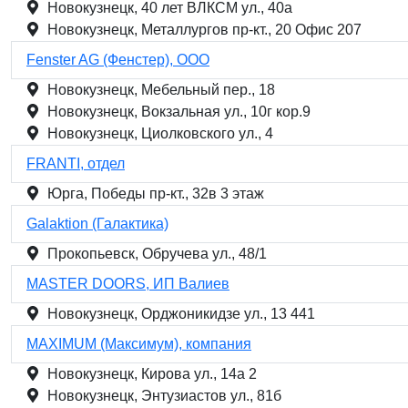
Новокузнецк, 40 лет ВЛКСМ ул., 40а
Новокузнецк, Металлургов пр-кт., 20 Офис 207
Fenster AG (Фенстер), ООО
Новокузнецк, Мебельный пер., 18
Новокузнецк, Вокзальная ул., 10г кор.9
Новокузнецк, Циолковского ул., 4
FRANTI, отдел
Юрга, Победы пр-кт., 32в 3 этаж
Galaktion (Галактика)
Прокопьевск, Обручева ул., 48/1
MASTER DOORS, ИП Валиев
Новокузнецк, Орджоникидзе ул., 13 441
MAXIMUM (Максимум), компания
Новокузнецк, Кирова ул., 14а 2
Новокузнецк, Энтузиастов ул., 81б