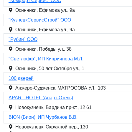
"Комфорт Сервис" ООО
Осинники, Ефимова ул., 9а
"КузнецкСервисСтрой" ООО
Осинники, Ефимова ул., 9а
"Рубин" ООО
Осинники, Победы ул., 38
"Светлофф", ИП Киприянова М.Л.
Осинники, 50 лет Октября ул., 1
100 дверей
Анжеро-Судженск, МАТРОСОВА УЛ., 103
APART-HOTEL (Апарт-Отель)
Новокузнецк, Бардина пр-кт., 12 61
BION (Бион), ИП Чурбанов В.В.
Новокузнецк, Окружной пер., 130