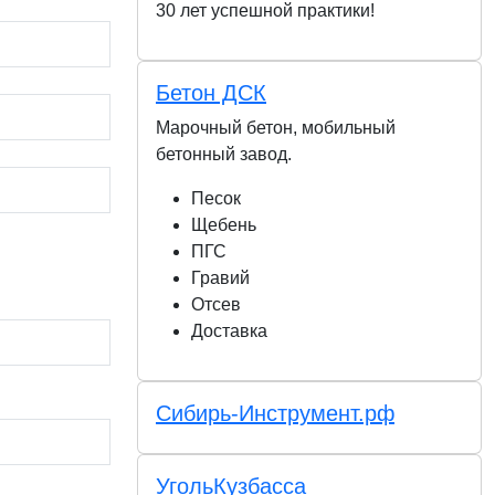
30 лет успешной практики!
Бетон ДСК
Марочный бетон, мобильный
бетонный завод.
Песок
Щебень
ПГС
Гравий
Отсев
Доставка
Сибирь-Инструмент.рф
УгольКузбасса