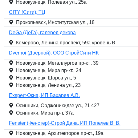
Новокузнецк, Полевая ул., 25а
CITY (Сити), ТЦ
Прокопьевск, Институтская ул., 18
DeGa (ДеГа), галерея декора
Кемерово, Ленина проспект, 59а уровень В
Dvernoi (Дверной), ООО СтройСити НК
Новокузнецк, Металлургов пр-кт., 39
Новокузнецк, Мира пр-кт., 24
Новокузнецк, Щорса ул., 5
Новокузнецк, Ленина ул., 23
Exspert-Окна, ИП Бахарев А.В.
Осинники, Орджоникидзе ул., 21 427
Осинники, Мира пр-т, 37а
Fenster (Фенстер)-Строй Дача, ИП Попелев В. В.
Новокузнецк, Архитекторов пр-кт., 19а