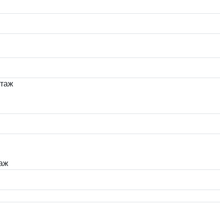
этаж
таж