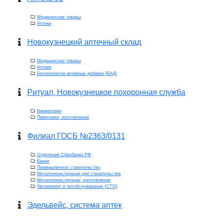
Медицинские товары
Аптеки
Новокузнецкий аптечный склад
Медицинские товары
Аптеки
Биологически активные добавки (БАД)
Ритуал, Новокузнецкое похоронная служба
Крематории
Памятники, изготовление
Филиал ГОСБ №2363/0131
Отделения Сбербанка РФ
Банки
Промышленное строительство
Металлоконструкции для строительства
Металлоконструкции, изготовление
Авторемонт и техобслуживание (СТО)
Эдельвейс, система аптек