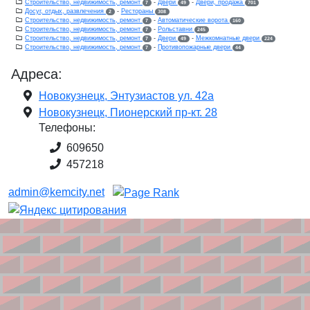
Строительство, недвижимость, ремонт
-
Двери
-
Двери, продажа
7
49
701
Досуг, отдых, развлечения
-
Рестораны
2
308
Строительство, недвижимость, ремонт
-
Автоматические ворота
7
160
Строительство, недвижимость, ремонт
-
Рольставни
7
245
Строительство, недвижимость, ремонт
-
Двери
-
Межкомнатные двери
7
49
224
Строительство, недвижимость, ремонт
-
Противопожарные двери
7
44
Адреса:
Новокузнецк, Энтузиастов ул. 42а
Новокузнецк, Пионерский пр-кт. 28
Телефоны:
609650
457218
admin@kemcity.net