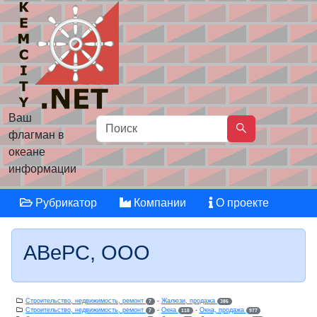
Ваш
флагман в
океане
информации
Рубрикатор
Компании
О проекте
АВеРС, ООО
Строительство, недвижимость, ремонт
-
Жалюзи, продажа
7
386
Строительство, недвижимость, ремонт
-
Окна
-
Окна, продажа
7
118
977