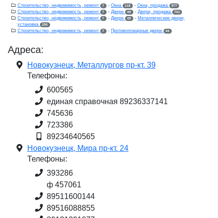
Строительство, недвижимость, ремонт
-
Окна
-
Окна, продажа
7
118
977
Строительство, недвижимость, ремонт
-
Двери
-
Двери, продажа
7
49
701
Строительство, недвижимость, ремонт
-
Двери
-
Металлические двери,
7
49
установка
290
Строительство, недвижимость, ремонт
-
Противопожарные двери
7
44
Адреса:
Новокузнецк, Металлургов пр-кт. 39
Телефоны:
600565
единая справочная 89236337141
745636
723386
89234640565
Новокузнецк, Мира пр-кт. 24
Телефоны:
393286
ф 457061
89511600144
89516088855