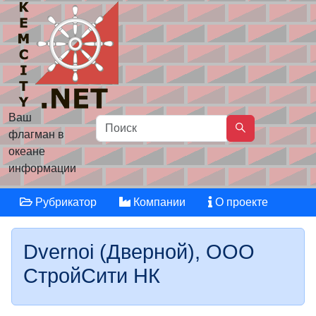
Ваш
флагман в
океане
информации
Рубрикатор
Компании
О проекте
Dvernoi (Дверной), ООО
СтройСити НК