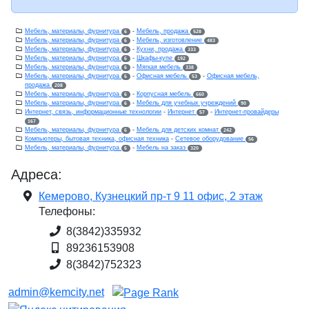
Мебель, материалы, фурнитура
-
Мебель, продажа
6
528
Мебель, материалы, фурнитура
-
Мебель, изготовление
6
483
Мебель, материалы, фурнитура
-
Кухни, продажа
6
333
Мебель, материалы, фурнитура
-
Шкафы-купе
6
192
Мебель, материалы, фурнитура
-
Мягкая мебель
6
338
Мебель, материалы, фурнитура
-
Офисная мебель
-
Офисная мебель,
6
53
продажа
208
Мебель, материалы, фурнитура
-
Корпусная мебель
6
660
Мебель, материалы, фурнитура
-
Мебель для учебных учреждений
6
90
Интернет, связь, информационные технологии
-
Интернет
-
Интернет-провайдеры
57
167
Мебель, материалы, фурнитура
-
Мебель для детских комнат
6
242
Компьютеры, бытовая техника, офисная техника
-
Сетевое оборудование
56
Мебель, материалы, фурнитура
-
Мебель на заказ
6
320
Адреса:
Кемерово, Кузнецкий пр-т 9 11 офис, 2 этаж
Телефоны:
8(3842)335932
89236153908
8(3842)752323
admin@kemcity.net