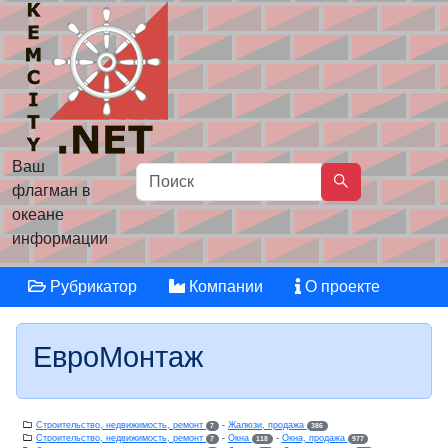
Ваш
флагман в
океане
информации
Рубрикатор
Компании
О проекте
ЕвроМонтаж
Строительство, недвижимость, ремонт
-
Жалюзи, продажа
7
386
Строительство, недвижимость, ремонт
-
Окна
-
Окна, продажа
7
118
977