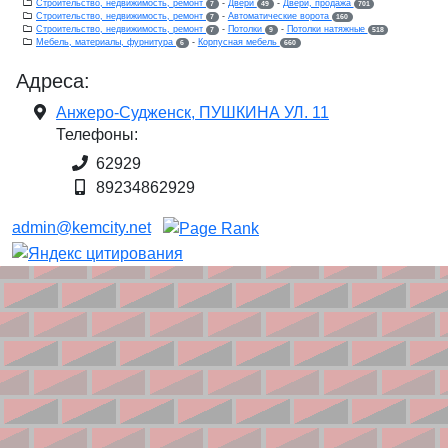
Строительство, недвижимость, ремонт
-
Двери
-
Двери, продажа
7
49
701
Строительство, недвижимость, ремонт
-
Автоматические ворота
7
160
Строительство, недвижимость, ремонт
-
Потолки
-
Потолки натяжные
7
9
518
Мебель, материалы, фурнитура
-
Корпусная мебель
6
660
Адреса:
Анжеро-Судженск, ПУШКИНА УЛ. 11
Телефоны:
62929
89234862929
admin@kemcity.net