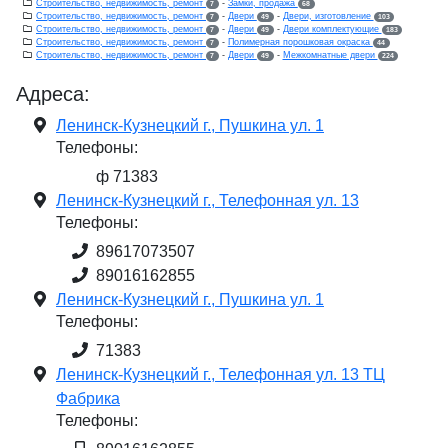
Строительство, недвижимость, ремонт
-
Замки, продажа
7
68
Строительство, недвижимость, ремонт
-
Двери
-
Двери, изготовление
7
49
103
Строительство, недвижимость, ремонт
-
Двери
-
Двери комплектующие
7
49
183
Строительство, недвижимость, ремонт
-
Полимерная порошковая окраска
7
44
Строительство, недвижимость, ремонт
-
Двери
-
Межкомнатные двери
7
49
224
Адреса:
Ленинск-Кузнецкий г., Пушкина ул. 1
Телефоны:
ф 71383
Ленинск-Кузнецкий г., Телефонная ул. 13
Телефоны:
89617073507
89016162855
Ленинск-Кузнецкий г., Пушкина ул. 1
Телефоны:
71383
Ленинск-Кузнецкий г., Телефонная ул. 13 ТЦ
Фабрика
Телефоны: