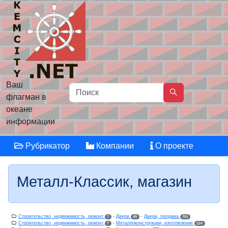
Ваш
флагман в
океане
информации
Рубрикатор
Компании
О проекте
Металл-Классик, магазин
Строительство, недвижимость, ремонт
-
Двери
-
Двери, продажа
7
49
701
Строительство, недвижимость, ремонт
-
Металлоконструкции, изготовление
7
224