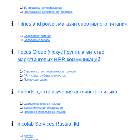
1С продажа, сопровождение
Программное обеспечение, продажа
Fitnes and power, магазин спортивного питания
Спортивное питание
Спортивные товары
Focus Group (Фокус Групп), агентство
маркетинговых и PR-коммуникаций
Строительство, недвижимость, ремонт
PR и связь с общественностью
Промоушен акции
Friends, центр изучения английского языка
Школы иностранных языков
Дополнительное образование
Перевод с иностранных языков
Incolab Services Russia, Itd
Другое