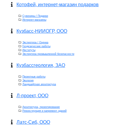
Котофей, интернет-магазин подарков
Сувениры / Подарки
Интернет-магазины
Кузбасс-НИИОГР, ООО
Экспертиза / Оценка
Геодезические работы
Институты
Экспертиза промышленной безопасности
Кузбассгеология, ЗАО
Проектные работы
Экология
Ландшафтная архитектура
Л-проект, ООО
Архитектура, проектирование
Реконструкция и капремонт зданий
Латс-Сиб, ООО