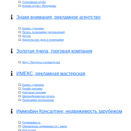
Спортивные клубы
Конные клубы / Ипподромы
Знаки внимания, рекламное агентство
Бизнес-сувениры
Печать полиграфия (интерьерная)
Другое
Издательское дело и полиграфия
Золотая пчела, торговая компания
Мед / Продукты пчеловодства
ИМЕКС, рекламная мастерская
Бизнес-сувениры
Дизайн рекламы
Наружная реклама
Широкоформатная печать
Полиграфия интерьерная
Иммофин Консалтинг, недвижимость зарубежом
Недвижимость
Оформление недвижимости / земли
Консалтинг