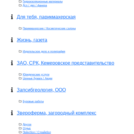
Гидроизоляционные материалы
Дсп / двп / фанера
Для тебя, парикмахерская
Парикмахерские / Косметические салоны
Жизнь, газета
Издательское дело и полиграфия
ЗАО, СРК, Кемеровское представительство
Юридические услуги
Ценные бумаги / Акции
Запсибгеология, ООО
Буровые работы
Звероферма, загородный комплекс
Другое
Отдых
Пейнтбол / Страйкбол