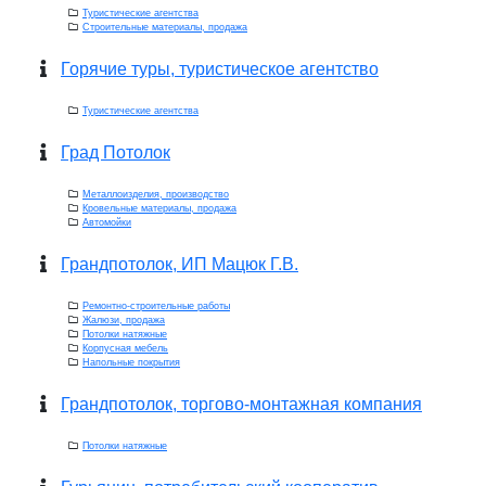
Туристические агентства
Строительные материалы, продажа
Горячие туры, туристическое агентство
Туристические агентства
Град Потолок
Металлоизделия, производство
Кровельные материалы, продажа
Автомойки
Грандпотолок, ИП Мацюк Г.В.
Ремонтно-строительные работы
Жалюзи, продажа
Потолки натяжные
Корпусная мебель
Напольные покрытия
Грандпотолок, торгово-монтажная компания
Потолки натяжные