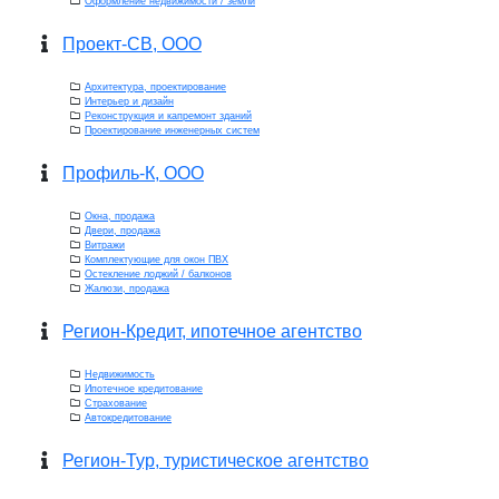
Оформление недвижимости / земли
Проект-СВ, ООО
Архитектура, проектирование
Интерьер и дизайн
Реконструкция и капремонт зданий
Проектирование инженерных систем
Профиль-К, ООО
Окна, продажа
Двери, продажа
Витражи
Комплектующие для окон ПВХ
Остекление лоджий / балконов
Жалюзи, продажа
Регион-Кредит, ипотечное агентство
Недвижимость
Ипотечное кредитование
Страхование
Автокредитование
Регион-Тур, туристическое агентство