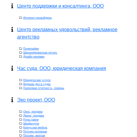
Центр поддержки и консалтинга, ООО
Интернет-провайдеры
Центр рекламных удовольствий, рекламное
агентство
Полиграфия
Широкоформатная печать
Дизайн рекламы
Час суда, ООО, юридическая компания
Юридические услуги
Ведение дел в судах
Налоговая отчётность, помощь
Эко проект, ООО
Окна, продажа
Двери, продажа
Рольставни
Шкафы-купе
Корпусная мебель
Потолки натяжные
Потолки, монтаж