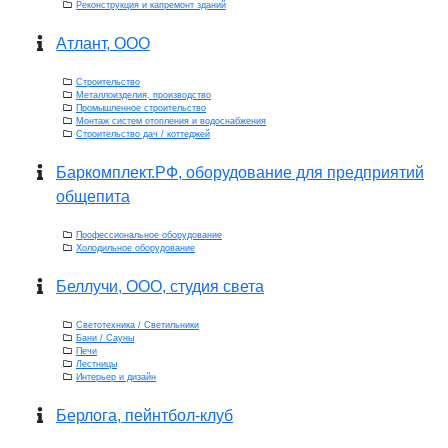
Реконструкция и капремонт зданий
Атлант, ООО
Строительство
Металлоизделия, производство
Промышленное строительство
Монтаж систем отопления и водоснабжения
Строительство дач / коттеджей
Баркомплект.РФ, оборудование для предприятий
общепита
Профессиональное оборудование
Холодильное оборудование
Беллучи, ООО, студия света
Светотехника / Светильники
Бани / Сауны
Печи
Лестницы
Интерьер и дизайн
Берлога, пейнтбол-клуб