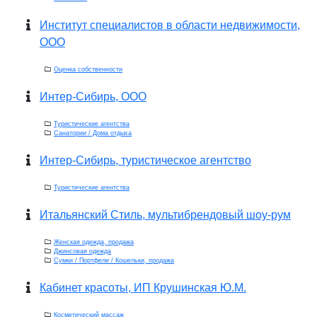
Институт специалистов в области недвижимости,
ООО
Оценка собственности
Интер-Сибирь, ООО
Туристические агентства
Санатории / Дома отдыха
Интер-Сибирь, туристическое агентство
Туристические агентства
Итальянский Стиль, мультибрендовый шоу-рум
Женская одежда, продажа
Джинсовая одежда
Сумки / Портфели / Кошельки, продажа
Кабинет красоты, ИП Крушинская Ю.М.
Косметический массаж