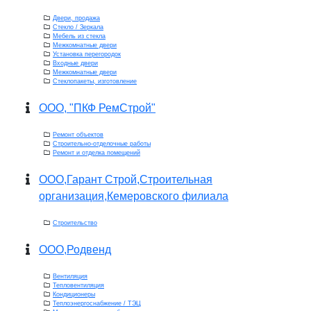
Двери, продажа
Стекло / Зеркала
Мебель из стекла
Межкомнатные двери
Установка перегородок
Входные двери
Межкомнатные двери
Стеклопакеты, изготовление
ООО, "ПКФ РемСтрой"
Ремонт объектов
Строительно-отделочные работы
Ремонт и отделка помещений
ООО,Гарант Строй,Строительная
организация,Кемеровского филиала
Строительство
ООО,Родвенд
Вентиляция
Тепловентиляция
Кондиционеры
Теплоэнергоснабжение / ТЭЦ