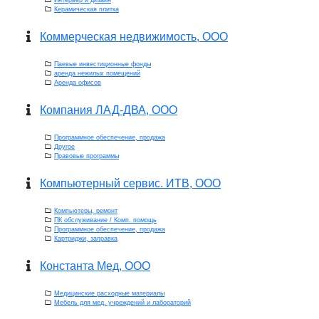
Интерьер и дизайн
Керамическая плитка
Коммерческая недвижимость, ООО
Паевые инвестиционные фонды
аренда нежилых помещений
Аренда офисов
Компания ЛАД-ДВА, ООО
Программное обеспечение, продажа
Другое
Правовые программы
Компьютерный сервис. ИТВ, ООО
Компьютеры, ремонт
ПК обслуживание / Комп. помощь
Программное обеспечение, продажа
Картриджи, заправка
Константа Мед, ООО
Медицинские расходные материалы
Мебель для мед. учреждений и лабораторий