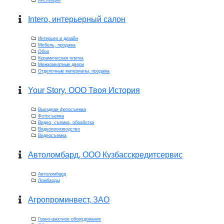
Инспекции
Intero, интерьерный салон
Интерьер и дизайн
Мебель, продажа
Обои
Керамическая плитка
Межкомнатные двери
Отделочные материалы, продажа
Your Story, OOO Твоя История
Выездная фотосъемка
Фотосъемка
Видео, съемка, обработка
Видеопроизводство
Видеосъемка
Автоломбард, ООО Кузбасскредитсервис
Автоломбард
Ломбарды
Агропроминвест, ЗАО
Горно-шахтное оборудование