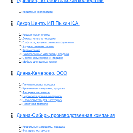
Гурьянин, потребительский кооператив
Кредитные кооперативы
Декор Центр, ИП Пыкин К.А.
Керамическая плитка
Декоративные штукатурки
Граффити, художественное оформление
Художественные салоны
Керамогранит
Лакокрасочные материалы, продажа
Сантехника/санфаянс, продажа
Мебель для ванных комнат
Диана-Кемерово, ООО
Пиломатериалы, продажа
Кровельные материалы, продажа
Фасадные материалы
Гидроизоляционные материалы
Строительство дач / коттеджей
Розничная торговля
Диана-Сибирь, производственная компания
Кровельные материалы, продажа
Фасадные материалы