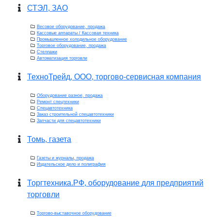
СТЭЛ, ЗАО
Весовое оборудование, продажа
Кассовые аппараты / Кассовая техника
Промышленное холодильное оборудование
Торговое оборудование, продажа
Стеллажи
Автоматизация торговли
ТехноТрейд, ООО, торгово-сервисная компания
Оборудование разное, продажа
Ремонт спецтехники
Спецавтотехника
Заказ строительной спецавтотехники
Запчасти для спецавтотехники
Томь, газета
Газеты и журналы, продажа
Издательское дело и полиграфия
Торгтехника.РФ, оборудование для предприятий
торговли
Торгово-выставочное оборудование