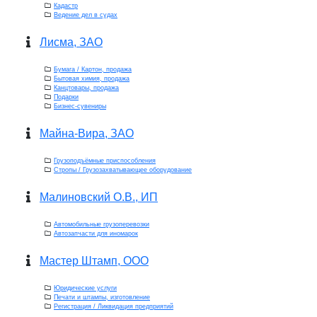
Кадастр
Ведение дел в судах
Лисма, ЗАО
Бумага / Картон, продажа
Бытовая химия, продажа
Канцтовары, продажа
Подарки
Бизнес-сувениры
Майна-Вира, ЗАО
Грузоподъёмные приспособления
Стропы / Грузозахватывающее оборудование
Малиновский О.В., ИП
Автомобильные грузоперевозки
Автозапчасти для иномарок
Мастер Штамп, ООО
Юридические услуги
Печати и штампы, изготовление
Регистрация / Ликвидация предприятий