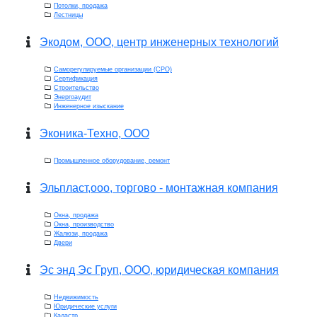
Потолки, продажа
Лестницы
Экодом, ООО, центр инженерных технологий
Саморегулируемые организации (СРО)
Сертификация
Строительство
Энергоаудит
Инженерное изыскание
Эконика-Техно, ООО
Промышленное оборудование, ремонт
Эльпласт,ооо, торгово - монтажная компания
Окна, продажа
Окна, производство
Жалюзи, продажа
Двери
Эс энд Эс Груп, ООО, юридическая компания
Недвижимость
Юридические услуги
Кадастр