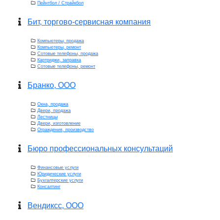
Пейнтбол / Страйкбол
Бит, торгово-сервисная компания
Компьютеры, продажа
Компьютеры, ремонт
Сотовые телефоны, продажа
Картриджи, заправка
Сотовые телефоны, ремонт
Бранко, ООО
Окна, продажа
Двери, продажа
Лестницы
Двери, изготовление
Ограждения, производство
Бюро профессиональных консультаций
Финансовые услуги
Юридические услуги
Бухгалтерские услуги
Консалтинг
Вендиксс, ООО