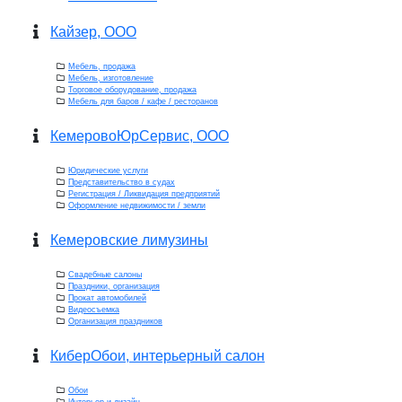
Кайзер, ООО
Мебель, продажа
Мебель, изготовление
Торговое оборудование, продажа
Мебель для баров / кафе / ресторанов
КемеровоЮрСервис, ООО
Юридические услуги
Представительство в судах
Регистрация / Ликвидация предприятий
Оформление недвижимости / земли
Кемеровские лимузины
Свадебные салоны
Праздники, организация
Прокат автомобилей
Видеосъемка
Организация праздников
КиберОбои, интерьерный салон
Обои