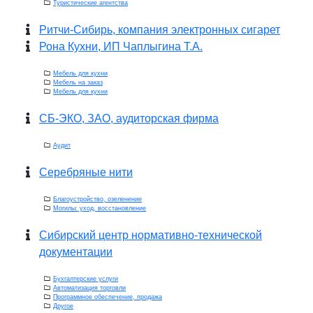
Туристические агентства
Ритчи-Сибирь, компания электронных сигарет
Рона Кухни, ИП Чаплыгина Т.А.
Мебель для кухни
Мебель на заказ
Мебель для кухни
СБ-ЭКО, ЗАО, аудиторская фирма
Аудит
Серебряные нити
Благоустройство, озеленение
Могилы: уход, восстановление
Сибирский центр нормативно-технической
документации
Бухгалтерские услуги
Автоматизация торговли
Программное обеспечение, продажа
Другое