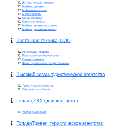
Детские товары, продажа
Мебель, продажа
Мебельные салоны
Мягкая мебель
Кухни, продажа
Корпусная мебель
Мебель для детских комнат
Мебель для ванных комнат
Восточная техника, ООО
Автотовары, продажа
Горно-шахтное оборудование
Спецавтотехника
Заказ строительной спецавтотехники
Высокий сезон, туристическое агентство
Туристические агентства
Обучение за рубежом
Голада, ООО, клининг-центр
Уборка помещений
ГолденТревел, туристическое агентство