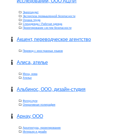
исследований, ООО АЦЛИ
Энергоаудит
Экспертиза промышленной безопасности
Охрана труда
Спецодежда / Рабочая одежда
Проектирование систем безопасности
Акцент, переводческое агентство
Перевод с иностранных языков
Алиса, ателье
Меха, кожа
Ателье
Альбинос, ООО, дизайн-студия
Фотоуслуги
Оперативная полиграфия
Арнау, ООО
Архитектура, проектирование
Интерьер и дизайн