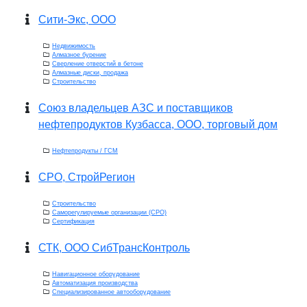
Сити-Экс, ООО
Недвижимость
Алмазное бурение
Сверление отверстий в бетоне
Алмазные диски, продажа
Строительство
Союз владельцев АЗС и поставщиков
нефтепродуктов Кузбасса, ООО, торговый дом
Нефтепродукты / ГСМ
СРО, СтройРегион
Строительство
Саморегулируемые организации (СРО)
Сертификация
СТК, ООО СибТрансКонтроль
Навигационное оборудование
Автоматизация производства
Специализированное автооборудование